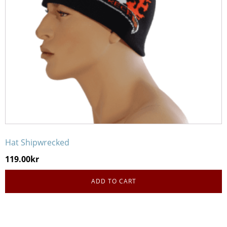
Hat Shipwrecked
119.00
kr
ADD TO CART