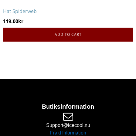
Hat Spiderweb
119.00
kr
ADD TO CART
Butiksinformation
Support@icecool.nu
Frakt Information