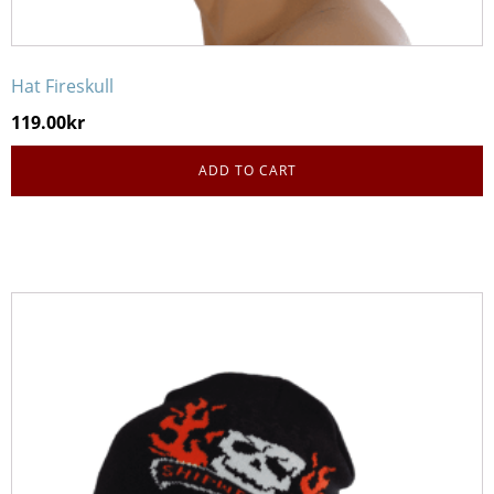
Hat Fireskull
119.00
kr
ADD TO CART