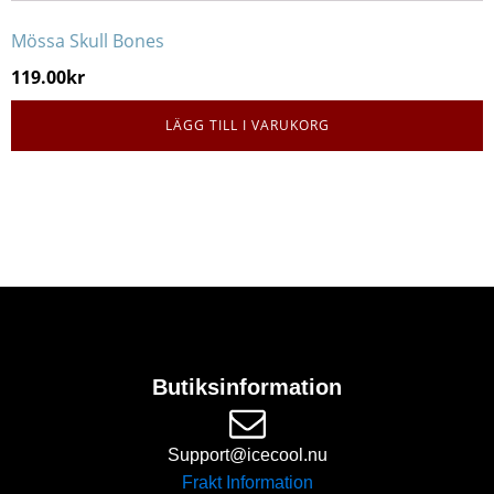
Mössa Skull Bones
119.00
kr
LÄGG TILL I VARUKORG
Butiksinformation
Support@icecool.nu
Frakt Information