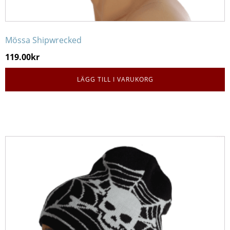
Mössa Shipwrecked
119.00
kr
LÄGG TILL I VARUKORG