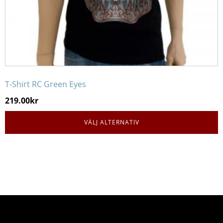
produktsidan
T-Shirt RC Green Eyes
219.00
kr
VÄLJ ALTERNATIV