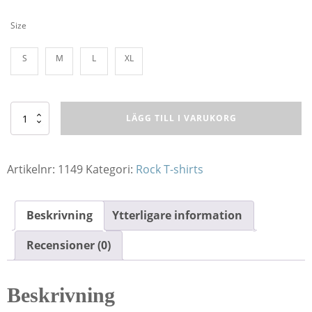
Size
S
M
L
XL
T-
LÄGG TILL I VARUKORG
Shirt
RC
Rock
Never
Artikelnr:
1149
Kategori:
Rock T-shirts
Dies
mängd
Beskrivning
Ytterligare information
Recensioner (0)
Beskrivning