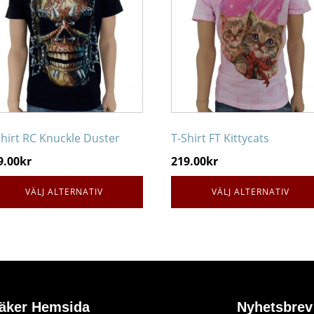
r
har
ra
flera
ianter.
varianter.
De
ka
olika
ernativen
alternativen
n
kan
jas
väljas
Shirt RC Knuckle Duster
T-Shirt FT Kittycats
på
9.00
kr
219.00
kr
oduktsidan
produktsidan
VÄLJ ALTERNATIV
VÄLJ ALTERNATIV
äker Hemsida
Nyhetsbrev