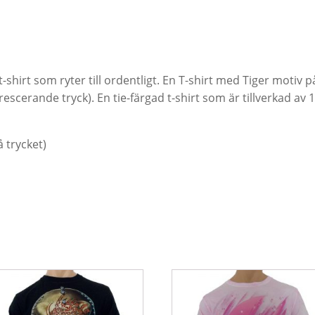
 t-shirt som ryter till ordentligt. En T-shirt med Tiger motiv
rescerande tryck). En tie-färgad t-shirt som är tillverkad av 
å trycket)
n
Den
r
här
odukten
produkten