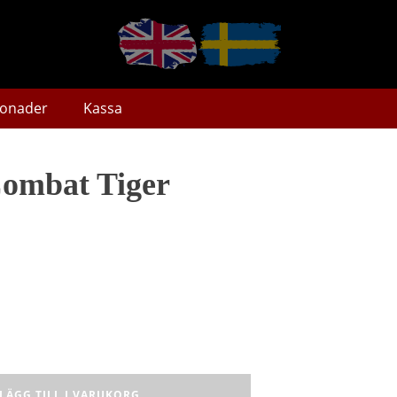
onader
Kassa
Combat Tiger
LÄGG TILL I VARUKORG