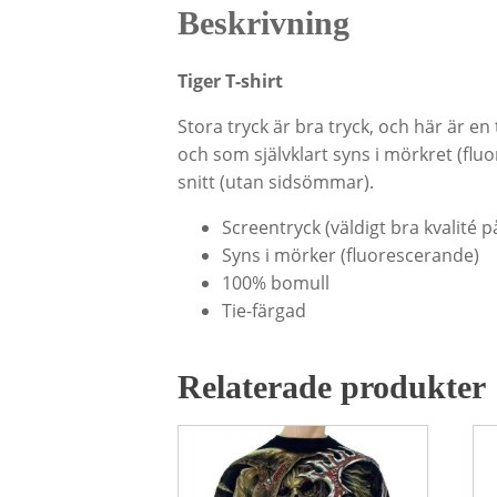
Beskrivning
Tiger T-shirt
Stora tryck är bra tryck, och här är en
och som självklart syns i mörkret (fluo
snitt (utan sidsömmar).
Screentryck (väldigt bra kvalité p
Syns i mörker (fluorescerande)
100% bomull
Tie-färgad
Relaterade produkter
Den
De
här
hä
produkten
pr