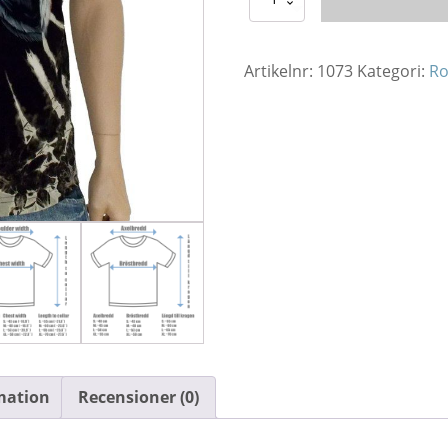
Shirt
RC
Combat
Tiger
Artikelnr:
1073
Kategori:
Ro
mängd
rmation
Recensioner (0)