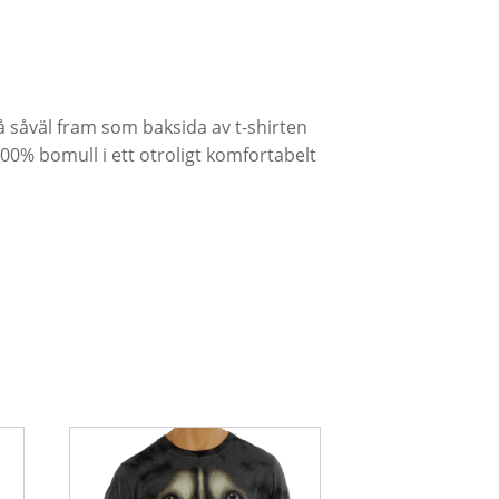
 på såväl fram som baksida av t-shirten
100% bomull i ett otroligt komfortabelt
Den
här
produkten