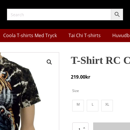
Coola T-shirts Med Tryck
Tai Chi T-shirts
Huvudb
T-Shirt RC 
219.00
kr
Size
M
L
XL
T-