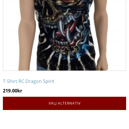
olika
alternativen
kan
väljas
på
produktsidan
T-Shirt RC Dragon Spirit
219.00
kr
VÄLJ ALTERNATIV