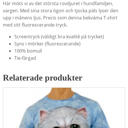
Här möts vi av det största rovdjuret i hundfamiljen,
vargen. Med sina stora ögon och tjocka päls lyser den
upp i månens ljus. Precis som denna bekväma T-shirt
med sitt fluorescerande tryck.
Screentryck (väldigt bra kvalité på trycket)
Syns i mörker (fluorescerande)
100% bomull
Tie-färgad
Relaterade produkter
Den
här
produkten
har
flera
varianter.