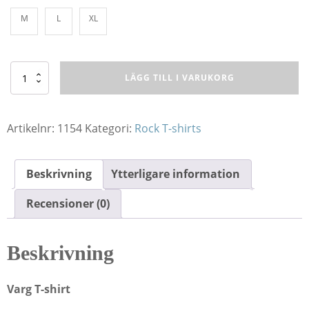
M
L
XL
T-
LÄGG TILL I VARUKORG
Shirt
FT
Wolf
mängd
Artikelnr:
1154
Kategori:
Rock T-shirts
Beskrivning
Ytterligare information
Recensioner (0)
Beskrivning
Varg T-shirt